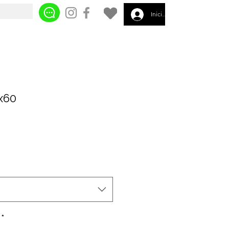
Iniciar sesión
x60
*