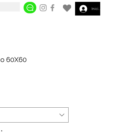
Iniciar sesión
co 60X60
*